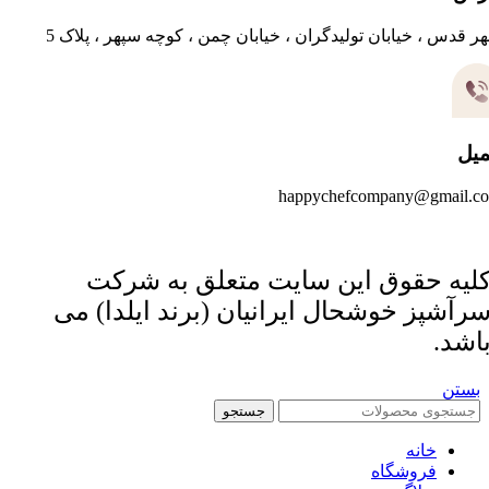
ر قدس ، خیابان تولیدگران ، خیابان چمن ، کوچه سپهر ، پلاک 5
میل
happychefcompany@gmail.c
لیه حقوق این سایت متعلق به شرکت
رآشپز خوشحال ایرانیان (برند ایلدا) می
اشد.
بستن
جستجو
خانه
فروشگاه