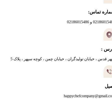
اره تماس:
0218601 و 02186015486
رس :
ر قدس ، خیابان تولیدگران ، خیابان چمن ، کوچه سپهر ، پلاک 5
میل
happychefcompany@gmail.c