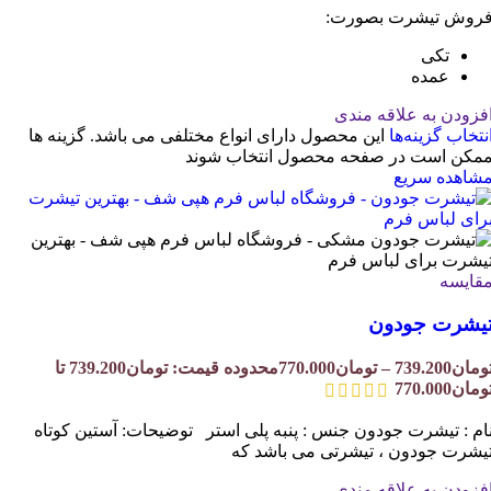
روش تیشرت بصورت:
تکی
عمده
فزودن به علاقه مندی
نتخاب گزینه‌ها
این محصول دارای انواع مختلفی می باشد. گزینه ها
مکن است در صفحه محصول انتخاب شوند
شاهده سریع
قایسه
یشرت جودون
ومان
739.200
–
تومان
770.000
محدوده قیمت: تومان739.200 تا
ومان770.000
ام : تیشرت جودون جنس : پنبه پلی استر توضیحات: آستین کوتاه
یشرت جودون ، تیشرتی می باشد که
فزودن به علاقه مندی