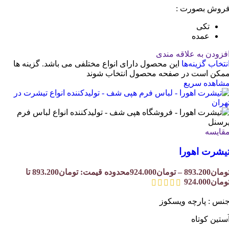
روش بصورت :
تکی
عمده
فزودن به علاقه مندی
نتخاب گزینه‌ها
این محصول دارای انواع مختلفی می باشد. گزینه ها
مکن است در صفحه محصول انتخاب شوند
شاهده سریع
قایسه
یشرت اهورا
ومان
893.200
–
تومان
924.000
محدوده قیمت: تومان893.200 تا
ومان924.000
نس : پارچه ویسکوز
ستین کوتاه