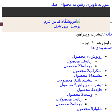
عبور به ناوبری
رفتن به محتوای اصلی
انه
/
تیشرت و پیراهن
مایش همه 5 نتیجه
سته بندی ها
روپوش
36 محصول
زنانه
13 محصول
مردانه
23 محصول
اسکراپ
2 محصول
پیشبند
14 محصول
پیشبند بلند
0 محصولات
تیشرت و پیراهن
5 محصول
جلیقه
4 محصول
وست
2 محصول
زنانه
1 محصولات
مردانه
2 محصول
شلوار
5 محصول