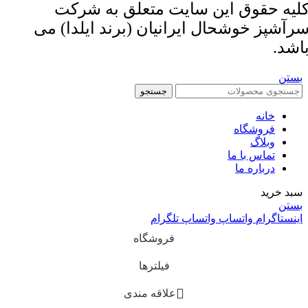
لیه حقوق این سایت متعلق به شرکت
رآشپز خوشحال ایرانیان (برند ایلدا) می
اشد.
بستن
جستجو
خانه
فروشگاه
وبلاگ
تماس با ما
درباره ما
سبد خرید
بستن
اینستاگرام
واتساپ
واتساپ
تلگرام
فروشگاه
فیلترها
علاقه مندی