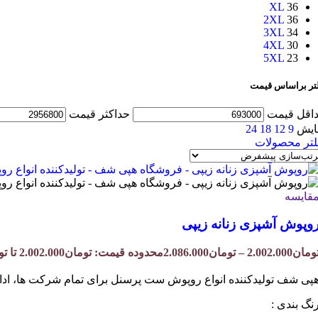
XL
36
2XL
36
3XL
34
4XL
30
5XL
23
لتر براساس قیمت
اقل قیمت
حداکثر قیمت
ایش
9
12
18
24
لتر محصولات
قایسه
وپوش آشپزی زنانه زیپی
ومان
2.002.000
–
تومان
2.086.000
محدوده قیمت: تومان2.002.000 تا تومان2.086.000
پی شف تولیدکننده انواع روپوش ست پرسنل برای تمام شرکت ها، ادار
نگ بندی :