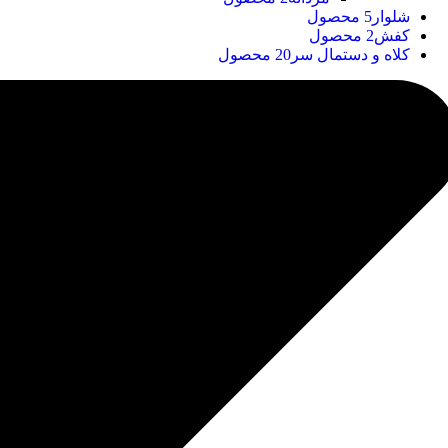
شلوار
5 محصول
کفش
2 محصول
کلاه و دستمال سر
20 محصول