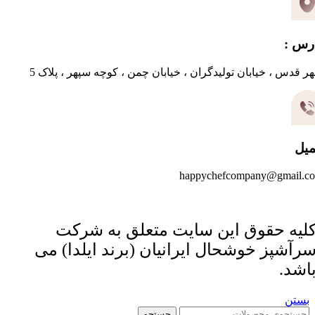
رس :
ر قدس ، خیابان تولیدگران ، خیابان چمن ، کوچه سپهر ، پلاک 5
میل
happychefcompany@gmail.c
لیه حقوق این سایت متعلق به شرکت
رآشپز خوشحال ایرانیان (برند ایلدا) می
اشد.
بستن
جستجو