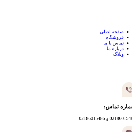
نک های مهم
صفحه اصلی
فروشگاه
تماس با ما
درباره ما
وبلاگ
یر های ارتباطی
اره تماس:
0218601 و 02186015486