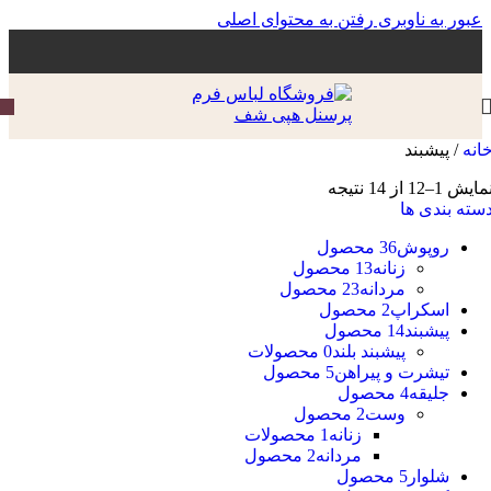
عبور به ناوبری
رفتن به محتوای اصلی
انه
/
پیشبند
مایش 1–12 از 14 نتیجه
سته بندی ها
روپوش
36 محصول
زنانه
13 محصول
مردانه
23 محصول
اسکراپ
2 محصول
پیشبند
14 محصول
پیشبند بلند
0 محصولات
تیشرت و پیراهن
5 محصول
جلیقه
4 محصول
وست
2 محصول
زنانه
1 محصولات
مردانه
2 محصول
شلوار
5 محصول