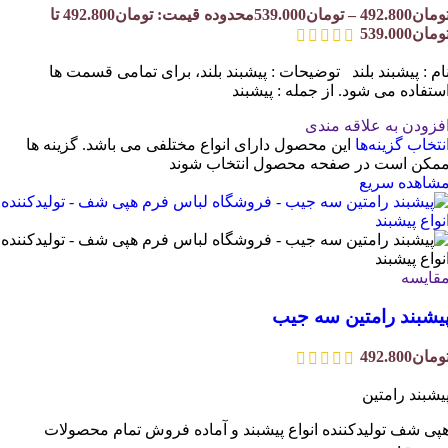
ومان
492.800
–
تومان
539.000
محدوده قیمت: تومان492.800 تا
ومان539.000
ام : پیشبند بلند توضیحات : پیشبند بلند، برای تمامی قسمت ها
ستفاده می شود. از جمله : پیشبند
فزودن به علاقه مندی
نتخاب گزینه‌ها
این محصول دارای انواع مختلفی می باشد. گزینه ها
مکن است در صفحه محصول انتخاب شوند
شاهده سریع
قایسه
یشبند رامتین سه جیب
ومان
492.800
یشبند رامتین
پی شف تولیدکننده انواع پیشبند و آماده فروش تمام محصولات