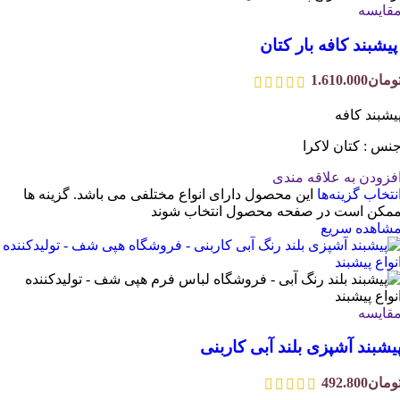
قایسه
یشبند کافه بار کتان
ومان
1.610.000
یشبند کافه
نس : کتان لاکرا
فزودن به علاقه مندی
نتخاب گزینه‌ها
این محصول دارای انواع مختلفی می باشد. گزینه ها
مکن است در صفحه محصول انتخاب شوند
شاهده سریع
قایسه
یشبند آشپزی بلند آبی کاربنی
ومان
492.800