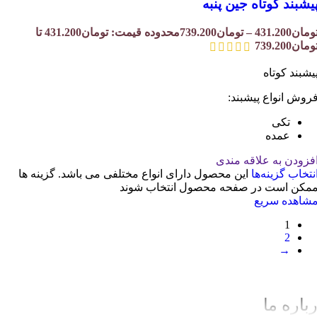
یشبند کوتاه جین پنبه
ومان
431.200
–
تومان
739.200
محدوده قیمت: تومان431.200 تا
ومان739.200
یشبند کوتاه
روش انواع پیشبند:
تکی
عمده
فزودن به علاقه مندی
نتخاب گزینه‌ها
این محصول دارای انواع مختلفی می باشد. گزینه ها
مکن است در صفحه محصول انتخاب شوند
شاهده سریع
1
2
→
باره ما