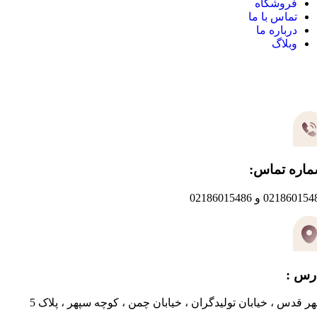
فروشگاه
تماس با ما
درباره ما
وبلاگ
یر های ارتباطی
اره تماس:
0218601 و 02186015486
رس :
ر قدس ، خیابان تولیدگران ، خیابان چمن ، کوچه سپهر ، پلاک 5