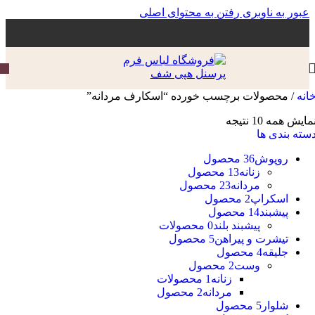
عبور به ناوبری
رفتن به محتوای اصلی
انه
/
محصولات برچسب خورده “اسکارف مردانه”
مایش همه 10 نتیجه
سته بندی ها
روپوش
36 محصول
زنانه
13 محصول
مردانه
23 محصول
اسکراپ
2 محصول
پیشبند
14 محصول
پیشبند بلند
0 محصولات
تیشرت و پیراهن
5 محصول
جلیقه
4 محصول
وست
2 محصول
زنانه
1 محصولات
مردانه
2 محصول
شلوار
5 محصول