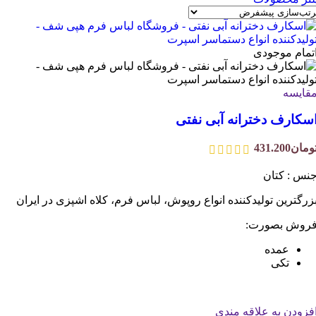
تمام موجودی
قایسه
سکارف دخترانه آبی نفتی
ومان
431.200
نس : کتان
زرگترین تولیدکننده انواع روپوش، لباس فرم، کلاه اشپزی در ایران
روش بصورت:
عمده
تکی
فزودن به علاقه مندی