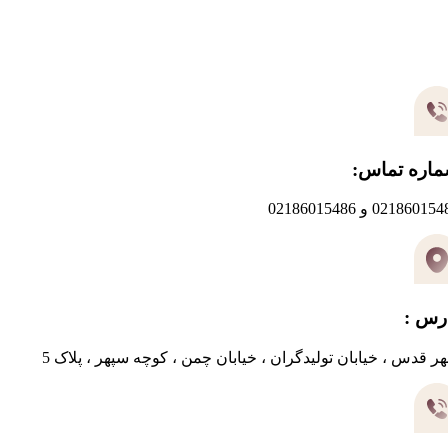
یر های ارتباطی
اره تماس:
0218601 و 02186015486
رس :
ر قدس ، خیابان تولیدگران ، خیابان چمن ، کوچه سپهر ، پلاک 5