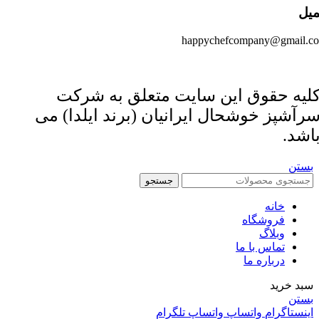
میل
happychefcompany@gmail.c
لیه حقوق این سایت متعلق به شرکت
رآشپز خوشحال ایرانیان (برند ایلدا) می
اشد.
بستن
جستجو
خانه
فروشگاه
وبلاگ
تماس با ما
درباره ما
سبد خرید
بستن
اینستاگرام
واتساپ
واتساپ
تلگرام