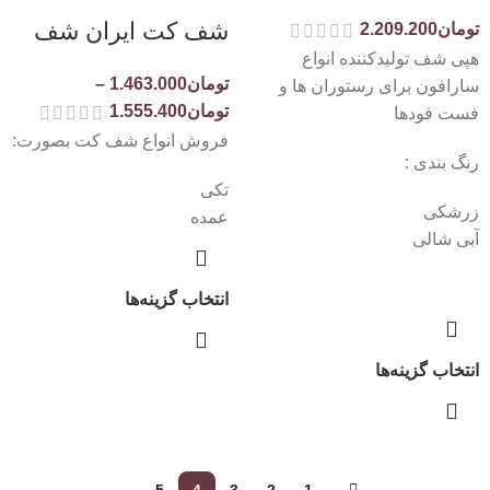
شف کت ایران شف
تومان
2.209.200
هپی شف تولیدکننده انواع
تومان
1.463.000
–
سارافون برای رستوران ها و
تومان
1.555.400
فست فودها
فروش انواع شف کت بصورت:
رنگ بندی :
تکی
زرشکی
عمده
آبی شالی
انتخاب گزینه‌ها
انتخاب گزینه‌ها
→
5
4
3
2
1
←