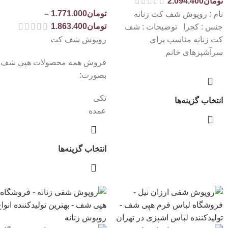
تومان
2.094.400
تومان
1.771.000
–
نام : روپوش شف کت زنانه
تومان
1.863.400
جنس : کجرا توضیحات : شف
کت زنانه مناسب برای
روپوش شف کت
سرآشپزهای خانم
فروش همه محصولات هپی شف
بصورت:
تکی
انتخاب گزینه‌ها
عمده
انتخاب گزینه‌ها