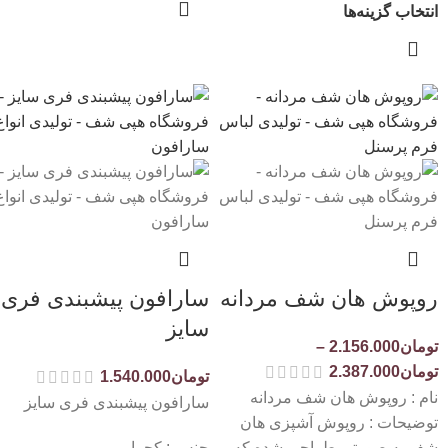
انتخاب گزینه‌ها
روپوش هان شف مردانه
سارافون پیشبندی فری
سایز
تومان
2.156.000
–
تومان
2.387.000
تومان
1.540.000
نام : روپوش هان شف مردانه
سارافون پیشبندی فری سایز
توضیحات : روپوش آشپزی هان
شف به صورتی طراحی شده که
جنس : کجرا