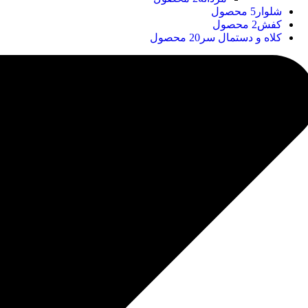
شلوار
5 محصول
کفش
2 محصول
کلاه و دستمال سر
20 محصول