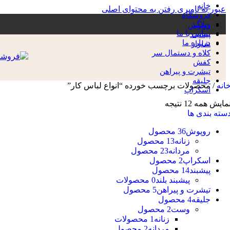
خانه
عبور به ناوبری
رفتن به محتوای اصلی
فروشگاه
وبلاگ
روپوش
تماس با ما
پیشبند
درباره ما
شلوار
کلاه و دستمال سر
کفش
تیشرت و پیراهن
جلیقه
انه
/
محصولات برچسب خورده “انواع لباس کار”
اسکراپ
مایش همه 12 نتیجه
سته بندی ها
روپوش
36 محصول
زنانه
13 محصول
مردانه
23 محصول
اسکراپ
2 محصول
پیشبند
14 محصول
پیشبند بلند
0 محصولات
تیشرت و پیراهن
5 محصول
جلیقه
4 محصول
وست
2 محصول
زنانه
1 محصولات
مردانه
2 محصول