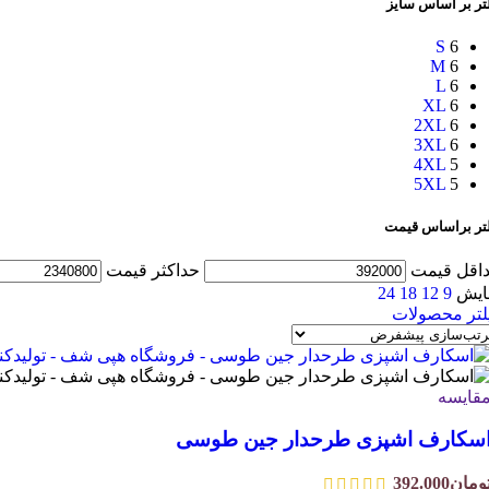
تر بر اساس سایز
S
6
M
6
L
6
XL
6
2XL
6
3XL
6
4XL
5
5XL
5
لتر براساس قیمت
اقل قیمت
حداکثر قیمت
ایش
9
12
18
24
لتر محصولات
قایسه
سکارف اشپزی طرحدار جین طوسی
ومان
392.000