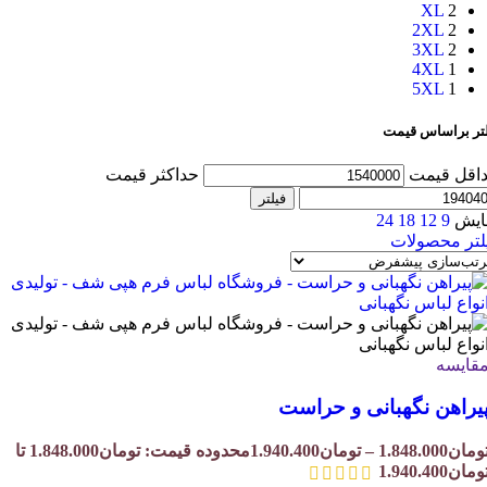
XL
2
2XL
2
3XL
2
4XL
1
5XL
1
لتر براساس قیمت
اقل قیمت
حداکثر قیمت
فیلتر
ایش
9
12
18
24
لتر محصولات
قایسه
یراهن نگهبانی و حراست
ومان
1.848.000
–
تومان
1.940.400
محدوده قیمت: تومان1.848.000 تا
ومان1.940.400