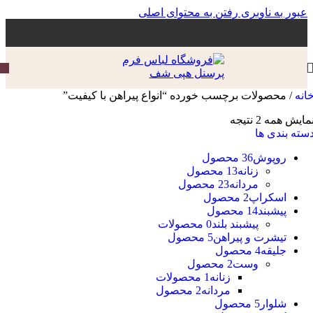
عبور به ناوبری
رفتن به محتوای اصلی
انه
/
محصولات برچسب خورده “انواع پیراهن با کیفیت”
مایش همه 2 نتیجه
سته بندی ها
روپوش
36 محصول
زنانه
13 محصول
مردانه
23 محصول
اسکراپ
2 محصول
پیشبند
14 محصول
پیشبند بلند
0 محصولات
تیشرت و پیراهن
5 محصول
جلیقه
4 محصول
وست
2 محصول
زنانه
1 محصولات
مردانه
2 محصول
شلوار
5 محصول