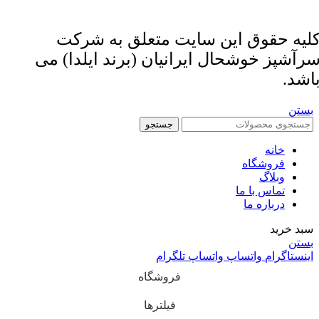
لیه حقوق این سایت متعلق به شرکت
رآشپز خوشحال ایرانیان (برند ایلدا) می
اشد.
بستن
جستجو
خانه
فروشگاه
وبلاگ
تماس با ما
درباره ما
سبد خرید
بستن
اینستاگرام
واتساپ
واتساپ
تلگرام
فروشگاه
فیلترها