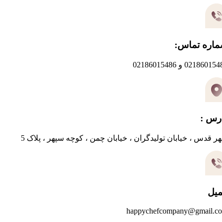
اره تماس:
0218601 و 02186015486
رس :
ر قدس ، خیابان تولیدگران ، خیابان چمن ، کوچه سپهر ، پلاک 5
میل
happychefcompany@gmail.c