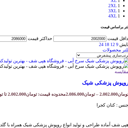
XL
1
2XL
1
3XL
1
4XL
1
لتر براساس قیمت
اقل قیمت
حداکثر قیمت
ایش
9
12
18
24
لتر محصولات
قایسه
وپوش پزشکی شیک
ومان
2.002.000
–
تومان
2.086.000
محدوده قیمت: تومان2.002.000 تا تومان2.086.000
نس : کتان کجرا
پی شف آماده طراحی و تولید انواع روپوش پزشکی شیک همراه با گل