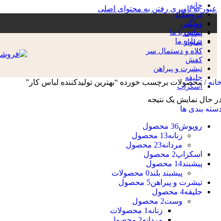
خانه
عبور به ناوبری
رفتن به محتوای اصلی
فروشگاه
وبلاگ
روپوش
تماس با ما
پیشبند
درباره ما
شلوار
کلاه و دستمال سر
کفش
تیشرت و پیراهن
جلیقه
انه
/
محصولات برچسب خورده “بهترین تولیدکننده لباس کار”
اسکراپ
ر حال نمایش یک نتیجه
سته بندی ها
روپوش
36 محصول
زنانه
13 محصول
مردانه
23 محصول
اسکراپ
2 محصول
پیشبند
14 محصول
پیشبند بلند
0 محصولات
تیشرت و پیراهن
5 محصول
جلیقه
4 محصول
وست
2 محصول
زنانه
1 محصولات
مردانه
2 محصول