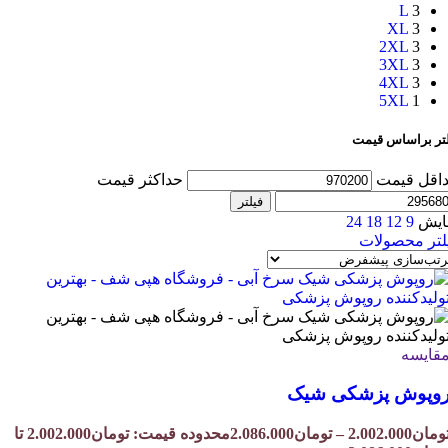
L
3
XL
3
2XL
3
3XL
3
4XL
3
5XL
1
لتر براساس قیمت
اقل قیمت
حداکثر قیمت
فیلتر
ایش
9
12
18
24
لتر محصولات
قایسه
وپوش پزشکی شیک
ومان
2.002.000
–
تومان
2.086.000
محدوده قیمت: تومان2.002.000 تا