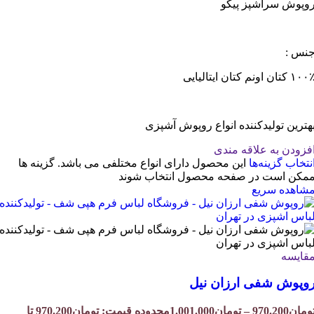
وپوش سرآشپز پیکو
نس :
۱۰ کتان اونم کتان ایتالیایی
هترین تولیدکننده انواع روپوش آشپزی
فزودن به علاقه مندی
نتخاب گزینه‌ها
این محصول دارای انواع مختلفی می باشد. گزینه ها
مکن است در صفحه محصول انتخاب شوند
شاهده سریع
قایسه
وپوش شفی ارزان نیل
ومان
970.200
–
تومان
1.001.000
محدوده قیمت: تومان970.200 تا