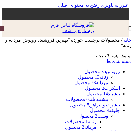
عبور به ناوبری
رفتن به محتوای اصلی
انه
/
محصولات برچسب خورده “بهترین فروشنده روپوش مردانه و
نانه”
مایش همه 3 نتیجه
سته بندی ها
روپوش
36 محصول
زنانه
13 محصول
مردانه
23 محصول
اسکراپ
2 محصول
پیشبند
14 محصول
پیشبند بلند
0 محصولات
تیشرت و پیراهن
5 محصول
جلیقه
4 محصول
وست
2 محصول
زنانه
1 محصولات
مردانه
2 محصول