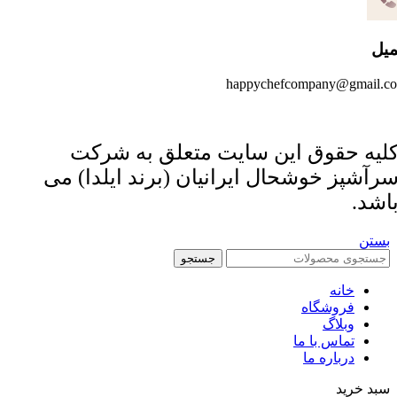
میل
happychefcompany@gmail.c
لیه حقوق این سایت متعلق به شرکت
رآشپز خوشحال ایرانیان (برند ایلدا) می
اشد.
بستن
جستجو
خانه
فروشگاه
وبلاگ
تماس با ما
درباره ما
سبد خرید