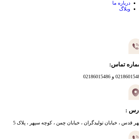
درباره ما
وبلاگ
یر های ارتباطی
اره تماس:
0218601 و 02186015486
رس :
ر قدس ، خیابان تولیدگران ، خیابان چمن ، کوچه سپهر ، پلاک 5