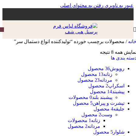
عبور به ناوبری
رفتن به محتوای اصلی
انه
/
محصولات برچسب خورده “تولیدکننده انواع دستمال سر”
مایش همه 8 نتیجه
سته بندی ها
روپوش
36 محصول
زنانه
13 محصول
مردانه
23 محصول
اسکراپ
2 محصول
پیشبند
14 محصول
پیشبند بلند
0 محصولات
تیشرت و پیراهن
5 محصول
جلیقه
4 محصول
وست
2 محصول
زنانه
1 محصولات
مردانه
2 محصول
شلوار
5 محصول