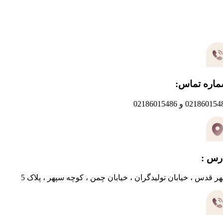
یر های ارتباطی
اره تماس:
0218601 و 02186015486
رس :
ر قدس ، خیابان تولیدگران ، خیابان چمن ، کوچه سپهر ، پلاک 5