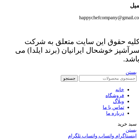
میل
happychefcompany@gmail.c
لیه حقوق این سایت متعلق به شرکت
رآشپز خوشحال ایرانیان (برند ایلدا) می
اشد.
بستن
جستجو
خانه
فروشگاه
وبلاگ
تماس با ما
درباره ما
سبد خرید
بستن
اینستاگرام
واتساپ
واتساپ
تلگرام