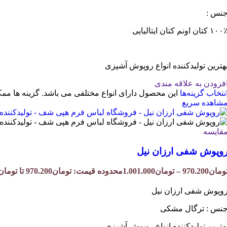
نس :
۱۰ کتان اونم کتان ایتالیایی
هترین تولیدکننده انواع روپوش آشپزی
فزودن به علاقه مندی
نتخاب گزینه‌ها
این محصول دارای انواع مختلفی می باشد. گزینه ها 
شاهده سریع
قایسه
وپوش شفی ارزان نیل
ومان
970.200
–
تومان
1.001.000
محدوده قیمت: تومان970.200 تا تومان1.001.000
وپوش شفی ارزان نیل
نس : ترگال مشکی
هترین تولیدکننده انواع روپوش آشپزی