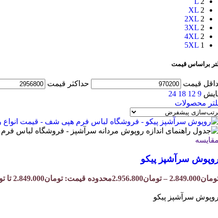
L
2
XL
2
2XL
2
3XL
2
4XL
2
5XL
1
لتر براساس قیمت
اقل قیمت
حداکثر قیمت
ایش
9
12
18
24
لتر محصولات
قایسه
وپوش سرآشپز پیکو
ومان
2.849.000
–
تومان
2.956.800
محدوده قیمت: تومان2.849.000 تا تومان2.956.800
وپوش سرآشپز پیکو