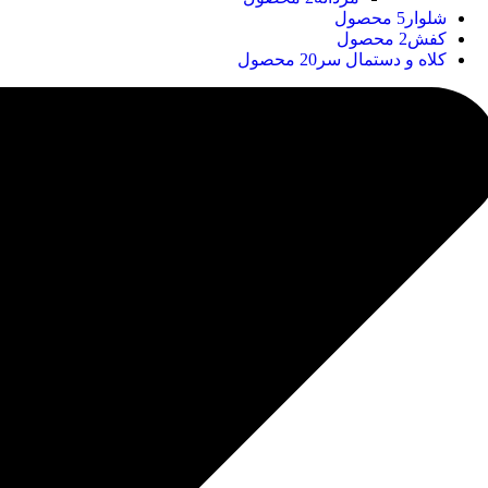
شلوار
5 محصول
کفش
2 محصول
کلاه و دستمال سر
20 محصول