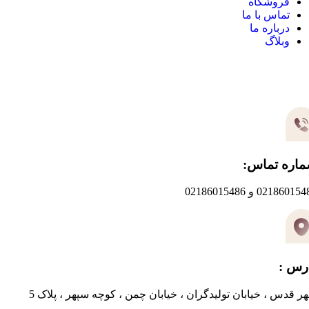
فروشگاه
تماس با ما
درباره ما
وبلاگ
یر های ارتباطی
اره تماس:
0218601 و 02186015486
رس :
ر قدس ، خیابان تولیدگران ، خیابان چمن ، کوچه سپهر ، پلاک 5