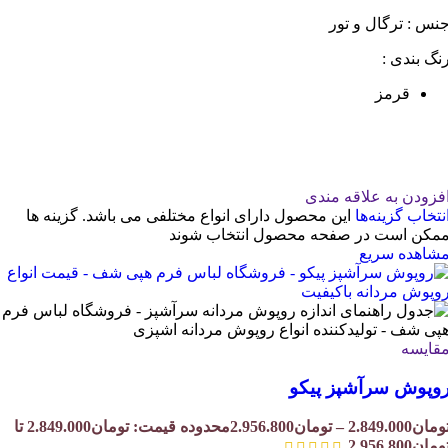
نس : ترگال و تور
نگ بندی :
قرمز
فزودن به علاقه مندی
نتخاب گزینه‌ها
این محصول دارای انواع مختلفی می باشد. گزینه ها
مکن است در صفحه محصول انتخاب شوند
شاهده سریع
قایسه
وپوش سرآشپز پیکو
ومان
2.849.000
–
تومان
2.956.800
محدوده قیمت: تومان2.849.000 تا
ومان2.956.800