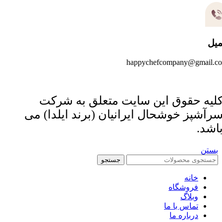
میل
happychefcompany@gmail.c
لیه حقوق این سایت متعلق به شرکت
رآشپز خوشحال ایرانیان (برند ایلدا) می
اشد.
بستن
جستجو
خانه
فروشگاه
وبلاگ
تماس با ما
درباره ما