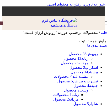
عبور به ناوبری
رفتن به محتوای اصلی
انه
/
محصولات برچسب خورده “روپوش ارزان قیمت”
مایش همه 3 نتیجه
سته بندی ها
روپوش
36 محصول
زنانه
13 محصول
مردانه
23 محصول
اسکراپ
2 محصول
پیشبند
14 محصول
پیشبند بلند
0 محصولات
تیشرت و پیراهن
5 محصول
جلیقه
4 محصول
وست
2 محصول
زنانه
1 محصولات
مردانه
2 محصول
شلوار
5 محصول