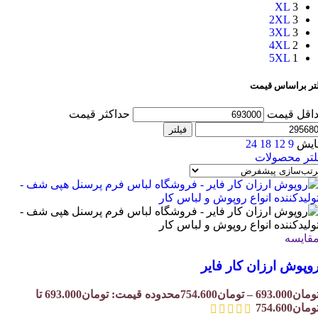
XL
3
2XL
3
3XL
3
4XL
2
5XL
1
لتر براساس قیمت
اقل قیمت
حداکثر قیمت
فیلتر
ایش
9
12
18
24
لتر محصولات
قایسه
وپوش ارزان کار فایر
ومان
693.000
–
تومان
754.600
محدوده قیمت: تومان693.000 تا
ومان754.600