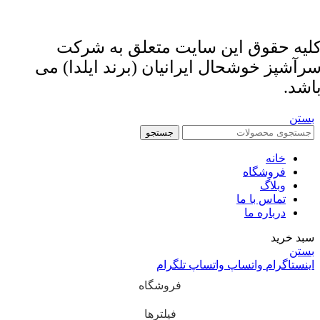
لیه حقوق این سایت متعلق به شرکت
رآشپز خوشحال ایرانیان (برند ایلدا) می
اشد.
بستن
جستجو
خانه
فروشگاه
وبلاگ
تماس با ما
درباره ما
سبد خرید
بستن
اینستاگرام
واتساپ
واتساپ
تلگرام
فروشگاه
فیلترها