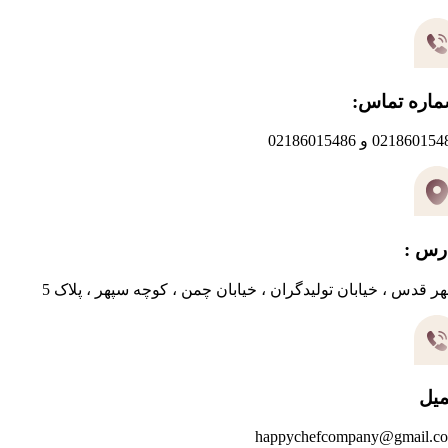
اره تماس:
0218601 و 02186015486
رس :
ر قدس ، خیابان تولیدگران ، خیابان چمن ، کوچه سپهر ، پلاک 5
میل
happychefcompany@gmail.c