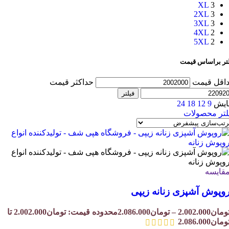
XL
3
2XL
3
3XL
3
4XL
2
5XL
2
لتر براساس قیمت
اقل قیمت
حداکثر قیمت
فیلتر
ایش
9
12
18
24
لتر محصولات
قایسه
وپوش آشپزی زنانه زیپی
ومان
2.002.000
–
تومان
2.086.000
محدوده قیمت: تومان2.002.000 تا
ومان2.086.000