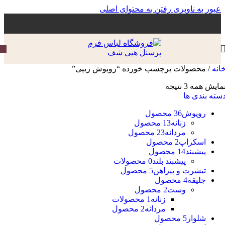
عبور به ناوبری
رفتن به محتوای اصلی
انه
/
محصولات برچسب خورده “روپوش زیپی”
مایش همه 3 نتیجه
سته بندی ها
روپوش
36 محصول
زنانه
13 محصول
مردانه
23 محصول
اسکراپ
2 محصول
پیشبند
14 محصول
پیشبند بلند
0 محصولات
تیشرت و پیراهن
5 محصول
جلیقه
4 محصول
وست
2 محصول
زنانه
1 محصولات
مردانه
2 محصول
شلوار
5 محصول