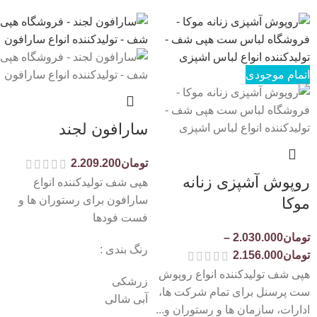
اتمام موجودی
سارافون لجند
تومان
2.209.200
روپوش آشپزی زنانه
هپی شف تولیدکننده انواع
سارافون برای رستوران ها و
موکا
فست فودها
تومان
2.030.000
–
رنگ بندی :
تومان
2.156.000
هپی شف تولیدکننده انواع روپوش
زرشکی
ست پرسنل برای تمام شرکت ها،
آبی شالی
ادارات، سازمان ها و رستوران و...