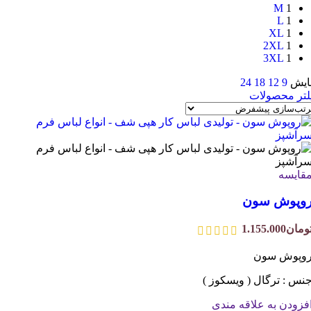
M
1
L
1
XL
1
2XL
1
3XL
1
ایش
9
12
18
24
لتر محصولات
قایسه
وپوش سون
ومان
1.155.000
وپوش سون
نس : ترگال ( ویسکوز )
فزودن به علاقه مندی