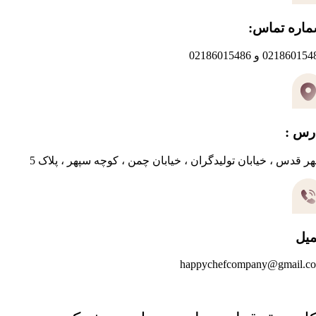
اره تماس:
0218601 و 02186015486
رس :
ر قدس ، خیابان تولیدگران ، خیابان چمن ، کوچه سپهر ، پلاک 5
میل
happychefcompany@gmail.c