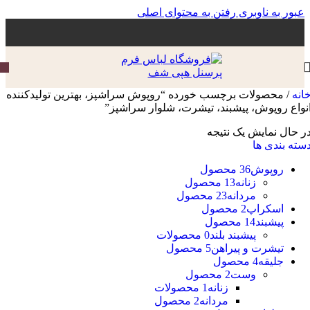
عبور به ناوبری
رفتن به محتوای اصلی
انه
/
محصولات برچسب خورده “روپوش سراشپز، بهترین تولیدکننده
نواع روپوش، پیشبند، تیشرت، شلوار سراشپز”
ر حال نمایش یک نتیجه
سته بندی ها
روپوش
36 محصول
زنانه
13 محصول
مردانه
23 محصول
اسکراپ
2 محصول
پیشبند
14 محصول
پیشبند بلند
0 محصولات
تیشرت و پیراهن
5 محصول
جلیقه
4 محصول
وست
2 محصول
زنانه
1 محصولات
مردانه
2 محصول