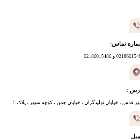
یر های ارتباطی
اره تماس:
0218601 و 02186015486
رس :
ر قدس ، خیابان تولیدگران ، خیابان چمن ، کوچه سپهر ، پلاک 5
میل