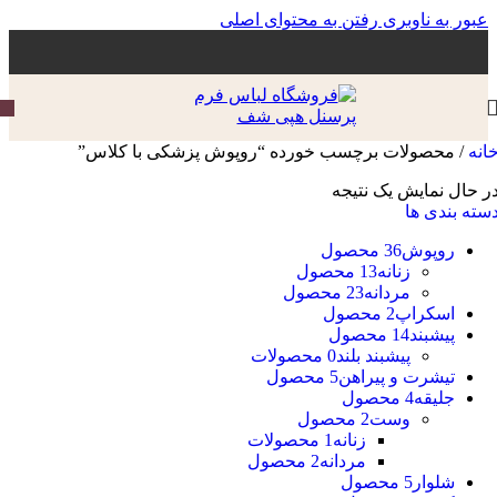
عبور به ناوبری
رفتن به محتوای اصلی
انه
/
محصولات برچسب خورده “روپوش پزشکی با کلاس”
ر حال نمایش یک نتیجه
سته بندی ها
روپوش
36 محصول
زنانه
13 محصول
مردانه
23 محصول
اسکراپ
2 محصول
پیشبند
14 محصول
پیشبند بلند
0 محصولات
تیشرت و پیراهن
5 محصول
جلیقه
4 محصول
وست
2 محصول
زنانه
1 محصولات
مردانه
2 محصول
شلوار
5 محصول