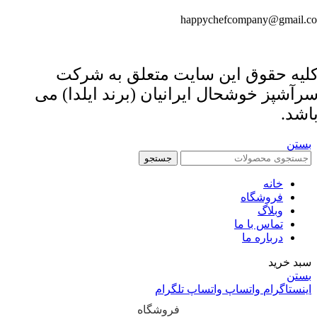
happychefcompany@gmail.c
لیه حقوق این سایت متعلق به شرکت
رآشپز خوشحال ایرانیان (برند ایلدا) می
اشد.
بستن
جستجو
خانه
فروشگاه
وبلاگ
تماس با ما
درباره ما
سبد خرید
بستن
اینستاگرام
واتساپ
واتساپ
تلگرام
فروشگاه