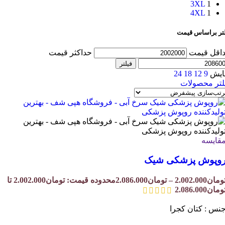
3XL
1
4XL
1
لتر براساس قیمت
اقل قیمت
حداکثر قیمت
فیلتر
ایش
9
12
18
24
لتر محصولات
قایسه
وپوش پزشکی شیک
ومان
2.002.000
–
تومان
2.086.000
محدوده قیمت: تومان2.002.000 تا
ومان2.086.000
نس : کتان کجرا