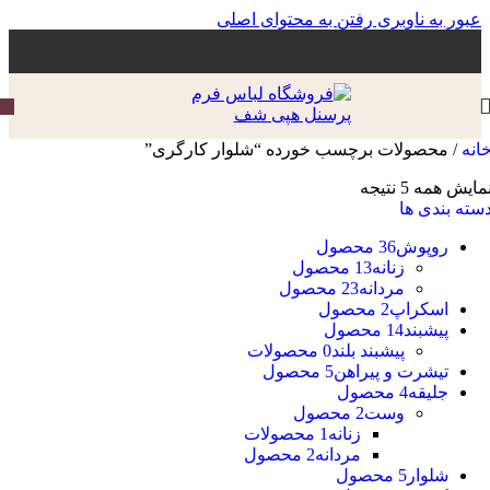
عبور به ناوبری
رفتن به محتوای اصلی
انه
/
محصولات برچسب خورده “شلوار کارگری”
مایش همه 5 نتیجه
سته بندی ها
روپوش
36 محصول
زنانه
13 محصول
مردانه
23 محصول
اسکراپ
2 محصول
پیشبند
14 محصول
پیشبند بلند
0 محصولات
تیشرت و پیراهن
5 محصول
جلیقه
4 محصول
وست
2 محصول
زنانه
1 محصولات
مردانه
2 محصول
شلوار
5 محصول