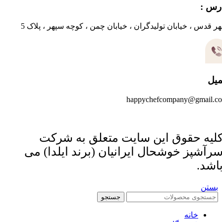
رس :
ر قدس ، خیابان تولیدگران ، خیابان چمن ، کوچه سپهر ، پلاک 5
میل
happychefcompany@gmail.c
لیه حقوق این سایت متعلق به شرکت
رآشپز خوشحال ایرانیان (برند ایلدا) می
اشد.
بستن
جستجو
خانه