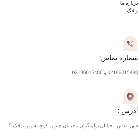
درباره ما
وبلاگ
مسیر های ارتباطی
شماره تماس:
02186015488 و 02186015486
آدرس :
شهر قدس ، خیابان تولیدگران ، خیابان چمن ، کوچه سپهر ، پلاک 5