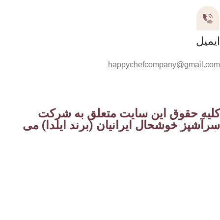
ایمیل
happychefcompany@gmail.com
کلیه حقوق این سایت متعلق به شرکت
سرآشپز خوشحال ایرانیان (برند ایلدا) می
باشد.
Instagram
WhatsApp
تلگرام
فروشگاه
فیلترها
علاقه مندی