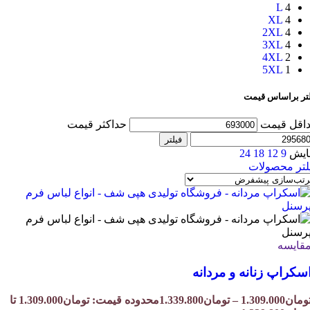
L
4
XL
4
2XL
4
3XL
4
4XL
2
5XL
1
لتر براساس قیمت
اقل قیمت
حداکثر قیمت
فیلتر
ایش
9
12
18
24
لتر محصولات
قایسه
سکراپ زنانه و مردانه
ومان
1.309.000
–
تومان
1.339.800
محدوده قیمت: تومان1.309.000 تا