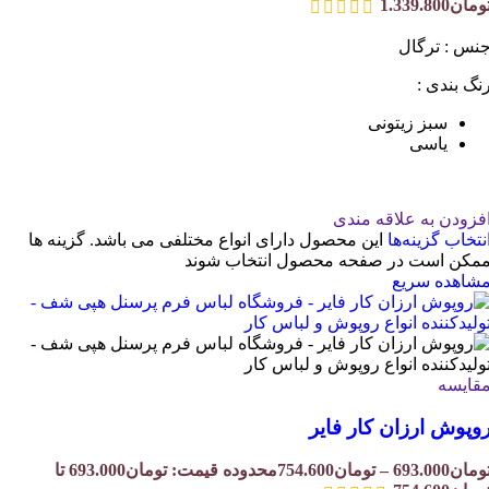
ومان1.339.800
نس : ترگال
نگ بندی :
سبز زیتونی
یاسی
فزودن به علاقه مندی
نتخاب گزینه‌ها
این محصول دارای انواع مختلفی می باشد. گزینه ها
مکن است در صفحه محصول انتخاب شوند
شاهده سریع
قایسه
وپوش ارزان کار فایر
ومان
693.000
–
تومان
754.600
محدوده قیمت: تومان693.000 تا