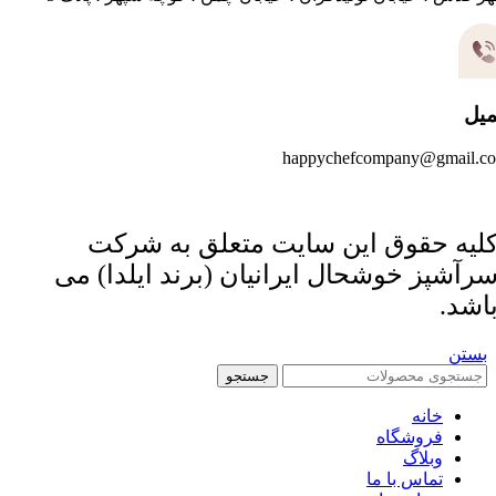
میل
happychefcompany@gmail.c
لیه حقوق این سایت متعلق به شرکت
رآشپز خوشحال ایرانیان (برند ایلدا) می
اشد.
بستن
جستجو
خانه
فروشگاه
وبلاگ
تماس با ما