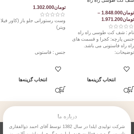
شف کت طوسی راه راه
ویتر)
تومان
1.302.000
تومان
1.848.000
–
تومان
1.971.200
وست رستورانی جلو باز (کاور فیلا
ویتر)
نام : شف کت طوسی راه راه
جنس پارچه: کجرا و قسمت های
راه راه فاستونی می باشد.
توضیحات:
جنس : فاستونی
انتخاب گزینه‌ها
انتخاب گزینه‌ها
درباره ما
شرکت تولیدی ایلدا در سال 1382 توسط آقای احمد ذوالفقاری
تاسیس گردید و فعالیت خود را با بهره گیری از ماشین آلات روز