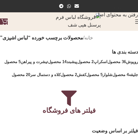
عبور به ناوبری
رفتن به محتوای اصلی
خانه
/
محصولات برچسب خورده “لباس اشپزی”
دسته بندی ها
روپوش
36 محصول
اسکراپ
2 محصول
پیشبند
14 محصول
تیشرت و پیراهن
5 محصول
جلیقه
4 محصول
شلوار
5 محصول
کفش
2 محصول
کلاه و دستمال سر
20 محصول
فیلتر های فروشگاه
فیلتر بر اساس وضعیت