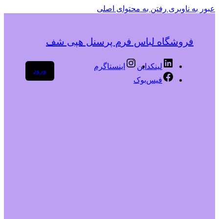
عبور به ناوبری
رفتن به محتوای اصلی
فروشگاه لباس فرم پرسنل هپی شف
لینکداین
اینستاگرم
ورود
فیس‌بوک