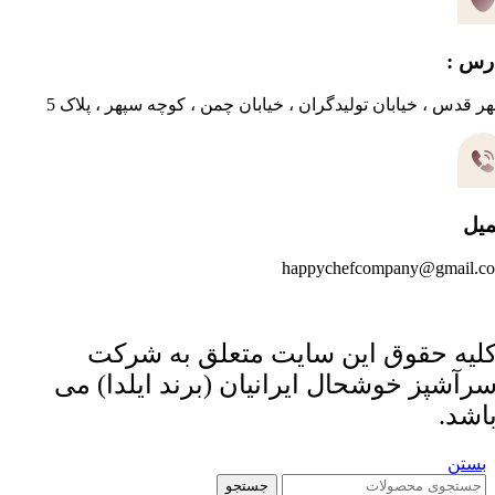
رس :
ر قدس ، خیابان تولیدگران ، خیابان چمن ، کوچه سپهر ، پلاک 5
میل
happychefcompany@gmail.c
لیه حقوق این سایت متعلق به شرکت
رآشپز خوشحال ایرانیان (برند ایلدا) می
اشد.
بستن
جستجو