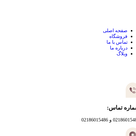
نک های مهم
صفحه اصلی
فروشگاه
تماس با ما
درباره ما
وبلاگ
یر های ارتباطی
اره تماس:
0218601 و 02186015486