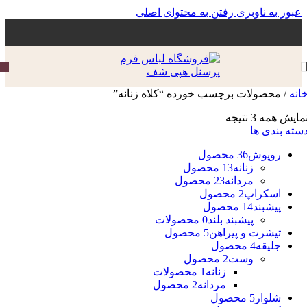
عبور به ناوبری
رفتن به محتوای اصلی
انه
/
محصولات برچسب خورده “کلاه زنانه”
مایش همه 3 نتیجه
سته بندی ها
روپوش
36 محصول
زنانه
13 محصول
مردانه
23 محصول
اسکراپ
2 محصول
پیشبند
14 محصول
پیشبند بلند
0 محصولات
تیشرت و پیراهن
5 محصول
جلیقه
4 محصول
وست
2 محصول
زنانه
1 محصولات
مردانه
2 محصول
شلوار
5 محصول