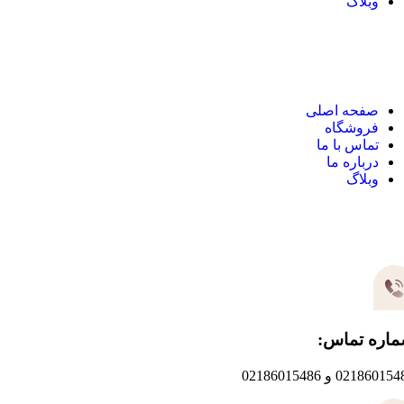
وبلاگ
نک های مهم
صفحه اصلی
فروشگاه
تماس با ما
درباره ما
وبلاگ
یر های ارتباطی
اره تماس:
0218601 و 02186015486