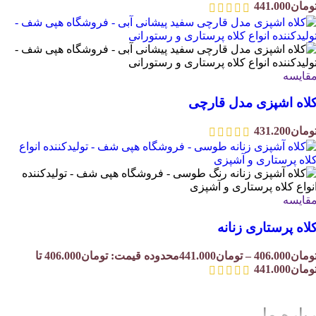
ومان
441.000
قایسه
لاه اشپزی مدل قارچی
ومان
431.200
قایسه
لاه پرستاری زنانه
ومان
406.000
–
تومان
441.000
محدوده قیمت: تومان406.000 تا
ومان441.000
باره ما