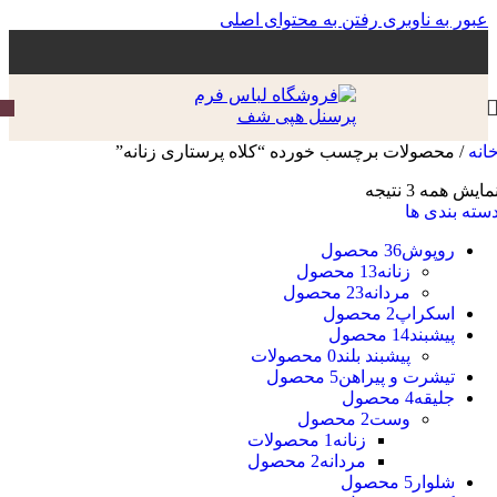
عبور به ناوبری
رفتن به محتوای اصلی
انه
/
محصولات برچسب خورده “کلاه پرستاری زنانه”
مایش همه 3 نتیجه
سته بندی ها
روپوش
36 محصول
زنانه
13 محصول
مردانه
23 محصول
اسکراپ
2 محصول
پیشبند
14 محصول
پیشبند بلند
0 محصولات
تیشرت و پیراهن
5 محصول
جلیقه
4 محصول
وست
2 محصول
زنانه
1 محصولات
مردانه
2 محصول
شلوار
5 محصول