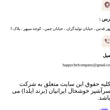
رس :
ر قدس ، خیابان تولیدگران ، خیابان چمن ، کوچه سپهر ، پلاک 5
میل
happychefcompany@gmail.c
لیه حقوق این سایت متعلق به شرکت
رآشپز خوشحال ایرانیان (برند ایلدا) می
اشد.
بستن