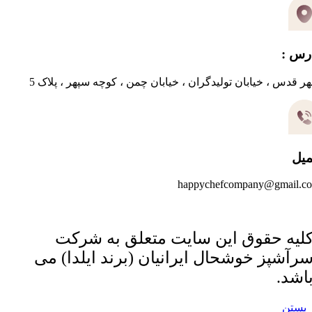
رس :
ر قدس ، خیابان تولیدگران ، خیابان چمن ، کوچه سپهر ، پلاک 5
میل
happychefcompany@gmail.c
لیه حقوق این سایت متعلق به شرکت
رآشپز خوشحال ایرانیان (برند ایلدا) می
اشد.
بستن