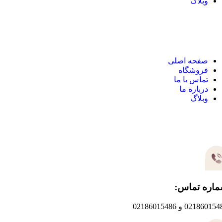
وبلاگ
نک های مهم
صفحه اصلی
فروشگاه
تماس با ما
درباره ما
وبلاگ
یر های ارتباطی
اره تماس:
0218601 و 02186015486