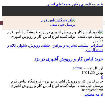
عبور به ناوبری
رفتن به محتوای اصلی
27
مه‍ر
اسکراپ
,
پیشبند
,
تیشرت و پیراهن
,
جلیقه
,
روپوش
,
شلوار
,
کلاه و
دستمال سر
خرید لباس کار و روپوش آشپزی در یزد
ارسال توسط
admin
بهمن 20, 1404
0
خرید لباس کار و روپوش آشپزی در یزد - فروشگاه لباس فرم
پرسنل هپی شف - تولیدکننده انواع لباس کار و روپوش اشپزی -
happychefiran
ادامه مطلب