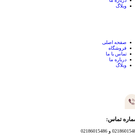
درباره ما
وبلاگ
نک های مهم
صفحه اصلی
فروشگاه
تماس با ما
درباره ما
وبلاگ
یر های ارتباطی
اره تماس:
0218601 و 02186015486