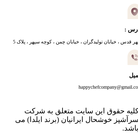
رس :
ر قدس ، خیابان تولیدگران ، خیابان چمن ، کوچه سپهر ، پلاک 5
میل
happychefcompany@gmail.c
لیه حقوق این سایت متعلق به شرکت
رآشپز خوشحال ایرانیان (برند ایلدا) می
اشد.