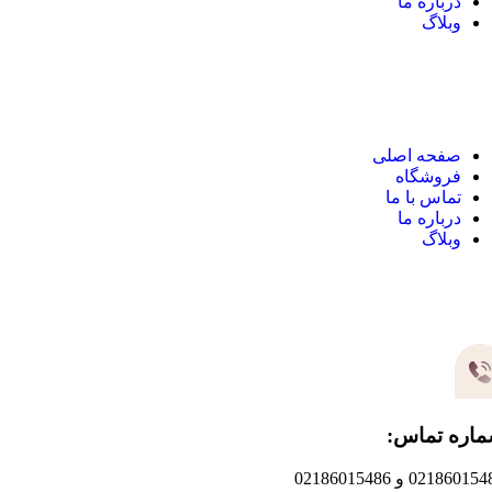
درباره ما
وبلاگ
نک های مهم
صفحه اصلی
فروشگاه
تماس با ما
درباره ما
وبلاگ
یر های ارتباطی
اره تماس:
0218601 و 02186015486