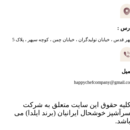
رس :
ر قدس ، خیابان تولیدگران ، خیابان چمن ، کوچه سپهر ، پلاک 5
میل
happychefcompany@gmail.c
لیه حقوق این سایت متعلق به شرکت
رآشپز خوشحال ایرانیان (برند ایلدا) می
اشد.