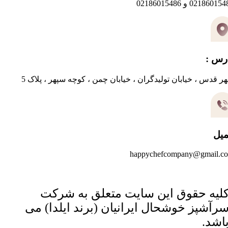
0218601 و 02186015486
رس :
ر قدس ، خیابان تولیدگران ، خیابان چمن ، کوچه سپهر ، پلاک 5
میل
happychefcompany@gmail.c
لیه حقوق این سایت متعلق به شرکت
رآشپز خوشحال ایرانیان (برند ایلدا) می
اشد.