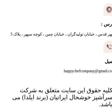
رس :
ر قدس ، خیابان تولیدگران ، خیابان چمن ، کوچه سپهر ، پلاک 5
میل
happychefcompany@gmail.c
لیه حقوق این سایت متعلق به شرکت
رآشپز خوشحال ایرانیان (برند ایلدا) می
اشد.