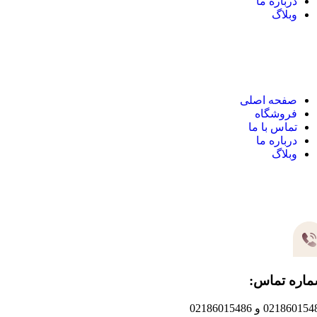
درباره ما
وبلاگ
نک های مهم
صفحه اصلی
فروشگاه
تماس با ما
درباره ما
وبلاگ
یر های ارتباطی
اره تماس:
0218601 و 02186015486