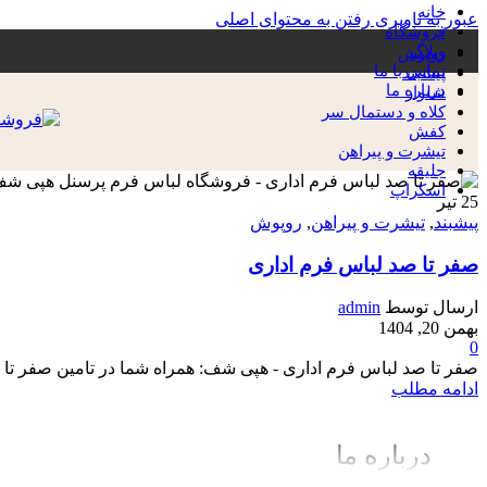
خانه
عبور به ناوبری
رفتن به محتوای اصلی
فروشگاه
وبلاگ
روپوش
تماس با ما
پیشبند
درباره ما
شلوار
کلاه و دستمال سر
کفش
تیشرت و پیراهن
جلیقه
اسکراپ
25
تیر
پیشبند
,
تیشرت و پیراهن
,
روپوش
صفر تا صد لباس فرم اداری
ارسال توسط
admin
بهمن 20, 1404
0
صفر تا صد لباس فرم اداری - هپی شف: همراه شما در تامین صفر تا 
ادامه مطلب
درباره ما