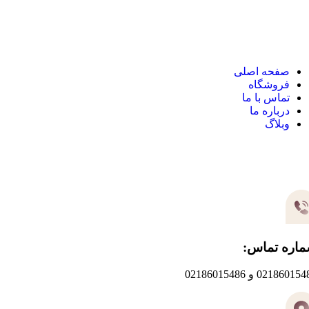
نک های مهم
صفحه اصلی
فروشگاه
تماس با ما
درباره ما
وبلاگ
یر های ارتباطی
اره تماس:
0218601 و 02186015486