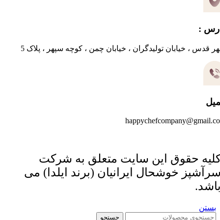
رس :
ر قدس ، خیابان تولیدگران ، خیابان چمن ، کوچه سپهر ، پلاک 5
میل
happychefcompany@gmail.c
لیه حقوق این سایت متعلق به شرکت
رآشپز خوشحال ایرانیان (برند ایلدا) می
اشد.
بستن
جستجو