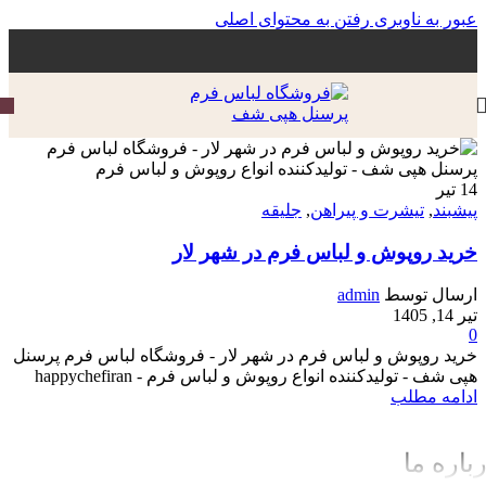
عبور به ناوبری
رفتن به محتوای اصلی
14
تیر
پیشبند
,
تیشرت و پیراهن
,
جلیقه
خرید روپوش و لباس فرم در شهر لار
ارسال توسط
admin
تیر 14, 1405
0
خرید روپوش و لباس فرم در شهر لار - فروشگاه لباس فرم پرسنل
هپی شف - تولیدکننده انواع روپوش و لباس فرم - happychefiran
ادامه مطلب
باره ما