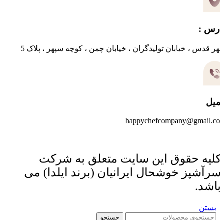
رس :
ر قدس ، خیابان تولیدگران ، خیابان چمن ، کوچه سپهر ، پلاک 5
میل
happychefcompany@gmail.c
لیه حقوق این سایت متعلق به شرکت
رآشپز خوشحال ایرانیان (برند ایلدا) می
اشد.
بستن
جستجو