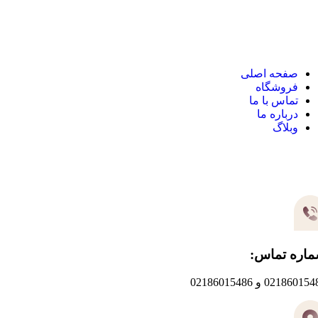
نک های مهم
صفحه اصلی
فروشگاه
تماس با ما
درباره ما
وبلاگ
یر های ارتباطی
اره تماس:
0218601 و 02186015486