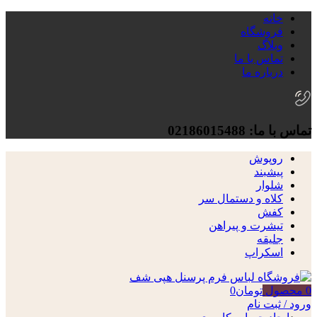
خانه
فروشگاه
وبلاگ
تماس با ما
درباره ما
تماس با ما: 02186015488
روپوش
پیشبند
شلوار
کلاه و دستمال سر
کفش
تیشرت و پیراهن
جلیقه
اسکراپ
0
محصول
تومان
0
ورود / ثبت نام