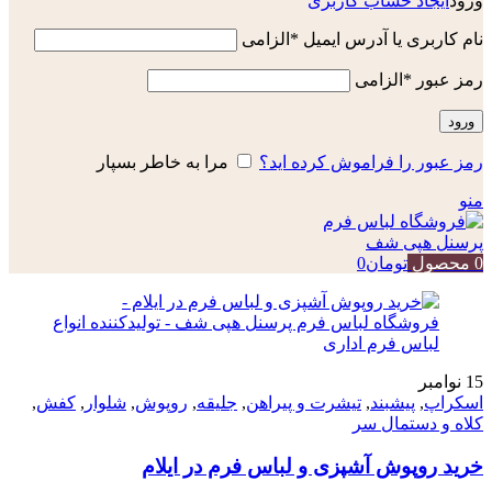
ورود
ایجاد حساب کاربری
نام کاربری یا آدرس ایمیل
*
الزامی
رمز عبور
*
الزامی
ورود
رمز عبور را فراموش کرده اید؟
مرا به خاطر بسپار
منو
0
محصول
تومان
0
15
نوامبر
اسکراپ
,
پیشبند
,
تیشرت و پیراهن
,
جلیقه
,
روپوش
,
شلوار
,
کفش
,
کلاه و دستمال سر
خرید روپوش آشپزی و لباس فرم در ایلام