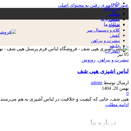
خانه
عبور به ناوبری
رفتن به محتوای اصلی
فروشگاه
وبلاگ
روپوش
تماس با ما
پیشبند
درباره ما
شلوار
کلاه و دستمال سر
کفش
تیشرت و پیراهن
جلیقه
اسکراپ
05
تیر
تیشرت و پیراهن
,
روپوش
لباس اشپزی هپی شف
ارسال توسط
admin
بهمن 20, 1404
0
هپی شف، جایی که کیفیت و خلاقیت در لباس آشپزی به هم می‌رسند. ت
ادامه مطلب
درباره ما