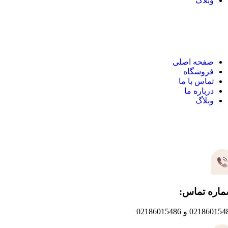
وبلاگ
نک های مهم
صفحه اصلی
فروشگاه
تماس با ما
درباره ما
وبلاگ
یر های ارتباطی
اره تماس:
0218601 و 02186015486