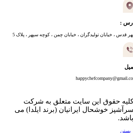
رس :
ر قدس ، خیابان تولیدگران ، خیابان چمن ، کوچه سپهر ، پلاک 5
میل
happychefcompany@gmail.c
لیه حقوق این سایت متعلق به شرکت
رآشپز خوشحال ایرانیان (برند ایلدا) می
اشد.
بستن