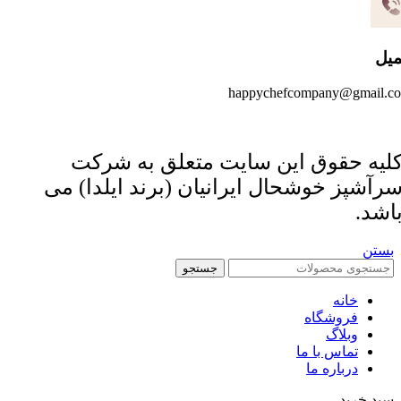
میل
happychefcompany@gmail.c
لیه حقوق این سایت متعلق به شرکت
رآشپز خوشحال ایرانیان (برند ایلدا) می
اشد.
بستن
جستجو
خانه
فروشگاه
وبلاگ
تماس با ما
درباره ما
سبد خرید