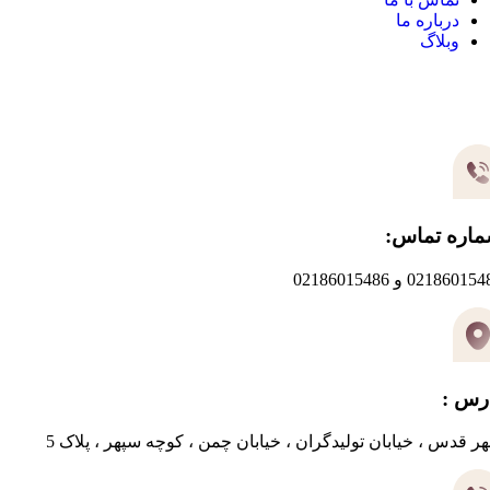
درباره ما
وبلاگ
یر های ارتباطی
اره تماس:
0218601 و 02186015486
رس :
ر قدس ، خیابان تولیدگران ، خیابان چمن ، کوچه سپهر ، پلاک 5