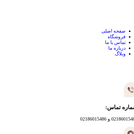
نک های مهم
صفحه اصلی
فروشگاه
تماس با ما
درباره ما
وبلاگ
یر های ارتباطی
اره تماس:
0218601 و 02186015486