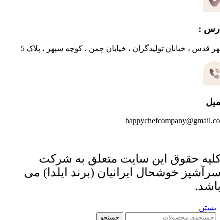
رس :
ر قدس ، خیابان تولیدگران ، خیابان چمن ، کوچه سپهر ، پلاک 5
میل
happychefcompany@gmail.c
لیه حقوق این سایت متعلق به شرکت
رآشپز خوشحال ایرانیان (برند ایلدا) می
اشد.
بستن
جستجو