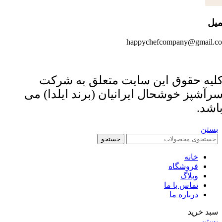
میل
happychefcompany@gmail.c
لیه حقوق این سایت متعلق به شرکت
رآشپز خوشحال ایرانیان (برند ایلدا) می
اشد.
بستن
جستجو
خانه
فروشگاه
وبلاگ
تماس با ما
درباره ما
سبد خرید
بستن