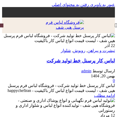
عبور به ناوبری
رفتن به محتوای اصلی
22
آذر
تیشرت و پیراهن
,
روپوش
,
شلوار
لباس کار پرسنل خط تولید شرکت
ارسال توسط
admin
بهمن 20, 1404
0
لباس کار پرسنل خط تولید شرکت - فروشگاه لباس فرم پرسنل
هپی شف - لیست قیمت انواع لباس کار باکیفیت - happychefiran
ادامه مطلب
12
مرداد