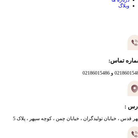
وبلاگ
یر های ارتباطی
اره تماس:
0218601 و 02186015486
رس :
ر قدس ، خیابان تولیدگران ، خیابان چمن ، کوچه سپهر ، پلاک 5