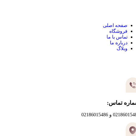
نک های مهم
صفحه اصلی
فروشگاه
تماس با ما
درباره ما
وبلاگ
یر های ارتباطی
اره تماس:
0218601 و 02186015486