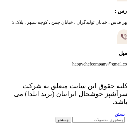
رس :
ر قدس ، خیابان تولیدگران ، خیابان چمن ، کوچه سپهر ، پلاک 5
میل
happychefcompany@gmail.c
لیه حقوق این سایت متعلق به شرکت
رآشپز خوشحال ایرانیان (برند ایلدا) می
اشد.
بستن
جستجو