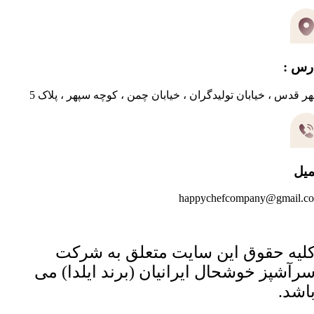
رس :
ر قدس ، خیابان تولیدگران ، خیابان چمن ، کوچه سپهر ، پلاک 5
میل
happychefcompany@gmail.c
لیه حقوق این سایت متعلق به شرکت
رآشپز خوشحال ایرانیان (برند ایلدا) می
اشد.