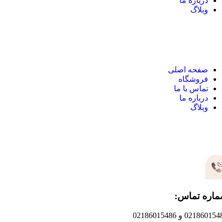
درباره ما
وبلاگ
نک های مهم
صفحه اصلی
فروشگاه
تماس با ما
درباره ما
وبلاگ
یر های ارتباطی
اره تماس:
0218601 و 02186015486