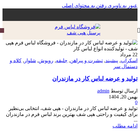
عبور به ناوبری
رفتن به محتوای اصلی
22
مرداد
اسکراپ
,
پیشبند
,
تیشرت و پیراهن
,
جلیقه
,
روپوش
,
شلوار
,
کلاه و
دستمال سر
تولید و عرضه لباس کار در مازندران
ارسال توسط
admin
بهمن 20, 1404
0
تولید و عرضه لباس کار در مازندران - هپی شف، انتخابی بی‌نظیر
برای کیفیت و راحتی هپی شف بهترین برند لباس فرم در مازندران
...
ادامه مطلب