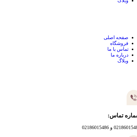
وبلاگ
نک های مهم
صفحه اصلی
فروشگاه
تماس با ما
درباره ما
وبلاگ
یر های ارتباطی
اره تماس:
0218601 و 02186015486