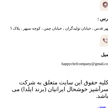
رس :
ر قدس ، خیابان تولیدگران ، خیابان چمن ، کوچه سپهر ، پلاک 5
میل
happychefcompany@gmail.c
لیه حقوق این سایت متعلق به شرکت
رآشپز خوشحال ایرانیان (برند ایلدا) می
اشد.
بستن