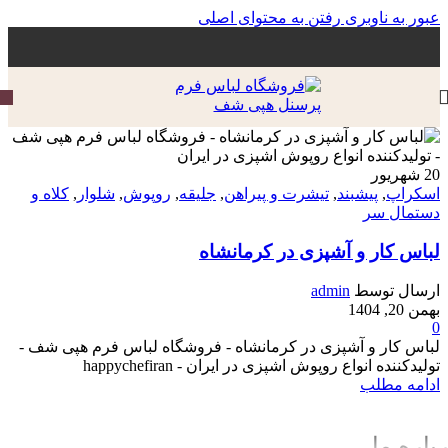
عبور به ناوبری
رفتن به محتوای اصلی
20
شهریور‍
اسکراپ
,
پیشبند
,
تیشرت و پیراهن
,
جلیقه
,
روپوش
,
شلوار
,
کلاه و
دستمال سر
لباس کار و آشپزی در کرمانشاه
ارسال توسط
admin
بهمن 20, 1404
0
لباس کار و آشپزی در کرمانشاه - فروشگاه لباس فرم هپی شف -
تولیدکننده انواع روپوش اشپزی در ایران - happychefiran
ادامه مطلب
باره ما