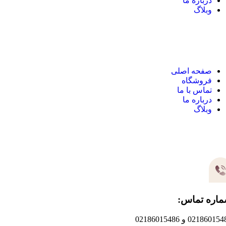
درباره ما
وبلاگ
نک های مهم
صفحه اصلی
فروشگاه
تماس با ما
درباره ما
وبلاگ
یر های ارتباطی
اره تماس:
0218601 و 02186015486