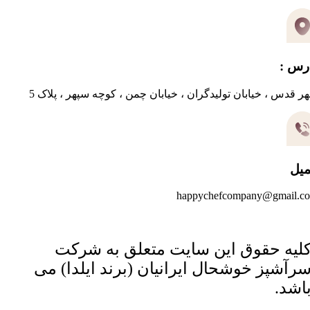
رس :
ر قدس ، خیابان تولیدگران ، خیابان چمن ، کوچه سپهر ، پلاک 5
میل
happychefcompany@gmail.c
لیه حقوق این سایت متعلق به شرکت
رآشپز خوشحال ایرانیان (برند ایلدا) می
اشد.