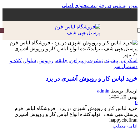
عبور به ناوبری
رفتن به محتوای اصلی
27
مه‍ر
اسکراپ
,
پیشبند
,
تیشرت و پیراهن
,
جلیقه
,
روپوش
,
شلوار
,
کلاه و
دستمال سر
خرید لباس کار و روپوش آشپزی در یزد
ارسال توسط
admin
بهمن 20, 1404
0
خرید لباس کار و روپوش آشپزی در یزد - فروشگاه لباس فرم
پرسنل هپی شف - تولیدکننده انواع لباس کار و روپوش اشپزی -
happychefiran
ادامه مطلب