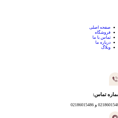
نک های مهم
صفحه اصلی
فروشگاه
تماس با ما
درباره ما
وبلاگ
یر های ارتباطی
اره تماس:
0218601 و 02186015486