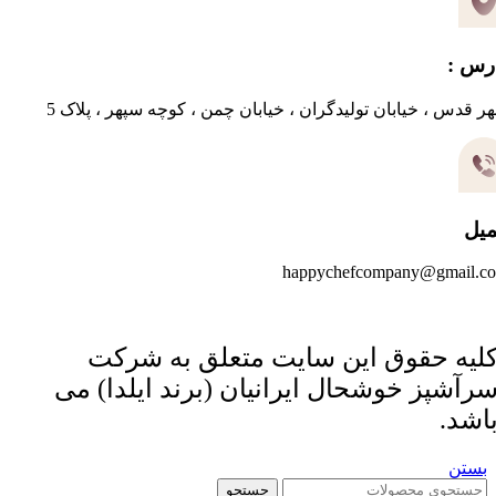
رس :
ر قدس ، خیابان تولیدگران ، خیابان چمن ، کوچه سپهر ، پلاک 5
میل
happychefcompany@gmail.c
لیه حقوق این سایت متعلق به شرکت
رآشپز خوشحال ایرانیان (برند ایلدا) می
اشد.
بستن
جستجو