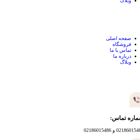
وبلاگ
نک های مهم
صفحه اصلی
فروشگاه
تماس با ما
درباره ما
وبلاگ
یر های ارتباطی
اره تماس:
0218601 و 02186015486