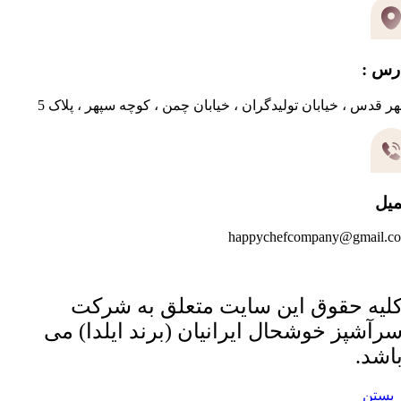
رس :
ر قدس ، خیابان تولیدگران ، خیابان چمن ، کوچه سپهر ، پلاک 5
میل
happychefcompany@gmail.c
لیه حقوق این سایت متعلق به شرکت
رآشپز خوشحال ایرانیان (برند ایلدا) می
اشد.
بستن