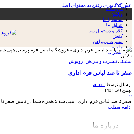
خانه
عبور به ناوبری
رفتن به محتوای اصلی
فروشگاه
وبلاگ
روپوش
تماس با ما
پیشبند
درباره ما
شلوار
کلاه و دستمال سر
کفش
تیشرت و پیراهن
جلیقه
اسکراپ
25
تیر
پیشبند
,
تیشرت و پیراهن
,
روپوش
صفر تا صد لباس فرم اداری
ارسال توسط
admin
بهمن 20, 1404
0
صفر تا صد لباس فرم اداری - هپی شف: همراه شما در تامین صفر تا 
ادامه مطلب
درباره ما