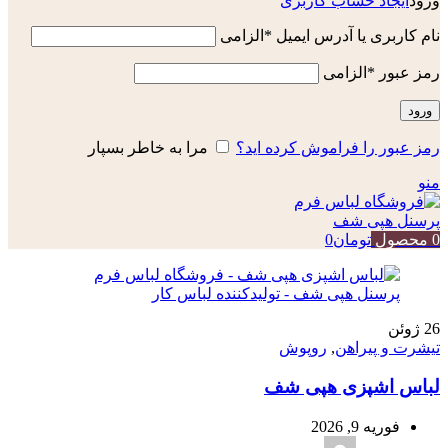
ورود
ایجاد حساب کاربری
نام کاربری یا آدرس ایمیل
*
الزامی
رمز عبور
*
الزامی
ورود
رمز عبور را فراموش کرده اید؟
مرا به خاطر بسپار
منو
0
محصول
تومان
0
26
ژوئن
تیشرت و پیراهن
,
روپوش
لباس اشپزی هپی شف
فوریه 9, 2026