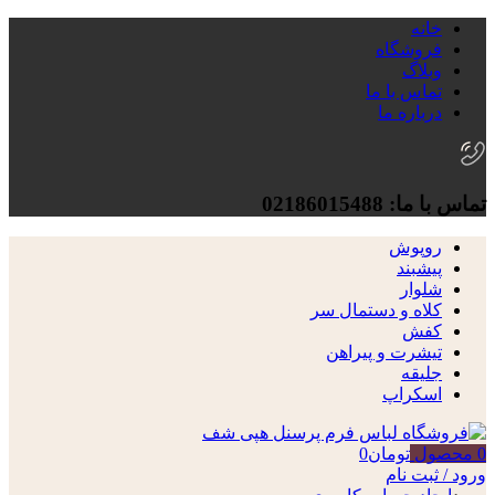
خانه
فروشگاه
وبلاگ
تماس با ما
درباره ما
تماس با ما: 02186015488
روپوش
پیشبند
شلوار
کلاه و دستمال سر
کفش
تیشرت و پیراهن
جلیقه
اسکراپ
0
محصول
تومان
0
ورود / ثبت نام