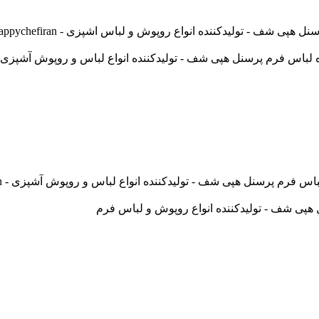
ف - تولیدکننده انواع روپوش و لباس اشپزی - happychefiran
پرسنل هپی شف - تولیدکننده انواع لباس و روپوش آشپزی - happychefiran