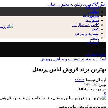
خانه
عبور به ناوبری
رفتن به محتوای اصلی
فروشگاه
وبلاگ
روپوش
تماس با ما
پیشبند
درباره ما
شلوار
کلاه و دستمال سر
کفش
تیشرت و پیراهن
جلیقه
اسکراپ
وبلاگ
خانه
/
اسکراپ
اسکراپ
,
پیشبند
,
تیشرت و پیراهن
,
روپوش
بهترین برند فروش لباس پرسنل
ارسال توسط
admin
بهمن 20, 1404
در مرداد 15, 1404
0
بهترین برند فروش لباس پرسنل