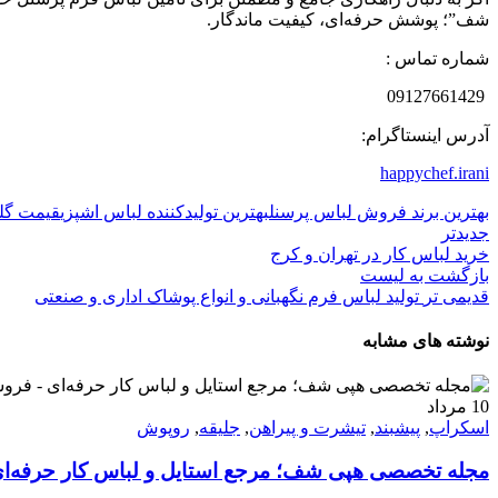
شف”؛ پوشش حرفه‌ای، کیفیت ماندگار.
شماره تماس :
09127661429
آدرس اینستاگرام:
happychef.irani
بهترین برند فروش لباس پرسنل
بهترین تولیدکننده لباس اشپزی
قیمت گل
جدیدتر
خرید لباس کار در تهران و کرج
بازگشت به لیست
قدیمی تر
تولید لباس فرم نگهبانی و انواع پوشاک اداری و صنعتی
نوشته های مشابه
10
مرداد
اسکراپ
,
پیشبند
,
تیشرت و پیراهن
,
جلیقه
,
روپوش
مجله تخصصی هپی شف؛ مرجع استایل و لباس کار حرفه‌ا