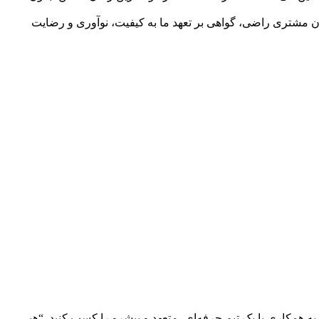
ران مشتری راضی، گواهی بر تعهد ما به کیفیت، نوآوری و رضایت
ه همکاری با یک تیم حرفه‌ای، متعهد و پیشرو را کسب کنید. “هپی