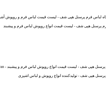
س فرم پرسنل هپی شف - لیست قیمت لباس فرم و روپوش آشپزی - chefiran
پی شف - لیست قیمت انواع روپوش لباس فرم و پیشبند - happychefiran