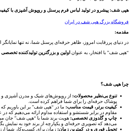
هپی شف: پیشرو در تولید لباس فرم پرسنل و روپوش آشپزی با کیفیت 
فروشگاه بزرگ هپی شف در ایران
مقدمه:
در دنیای پررقابت امروز، ظاهر حرفه‌ای پرسنل شما، نه تنها نمایانگر 
“هپی شف” با افتخار، به عنوان
اولین و بزرگترین تولیدکننده تخصصی
چرا هپی شف؟
تنوع بی‌نظیر محصولات:
از روپوش‌های شیک و مدرن آشپزی و انو
پوشاک حرفه‌ای را برای شما فراهم کرده است.
کیفیت برتر، قیمت مناسب:
ما در “هپی شف” بر این باوریم که ک
مقاوم در برابر شستشو و استفاده مداوم ارائه می‌دهیم که در ع
چاپ و گلدوزی تخصصی:
هویت برند شما با “هپی شف” جان می‌گی
می‌دهد که تصویری حرفه‌ای و یکپارچه از برند خود به نمایش بگذ
تحویل فوری و در کمترین زمان:
زمان برای کسب‌وکار شما ارزش 