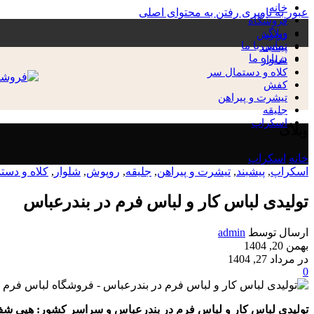
خانه
عبور به ناوبری
رفتن به محتوای اصلی
فروشگاه
وبلاگ
روپوش
تماس با ما
پیشبند
درباره ما
شلوار
کلاه و دستمال سر
کفش
تیشرت و پیراهن
جلیقه
اسکراپ
وبلاگ
خانه
/
اسکراپ
اسکراپ
,
پیشبند
,
تیشرت و پیراهن
,
جلیقه
,
روپوش
,
شلوار
,
کلاه و دست
تولیدی لباس کار و لباس فرم در بندرعباس
ارسال توسط
admin
بهمن 20, 1404
در مرداد 27, 1404
0
تولیدی لباس کار و لباس فرم در بندرعباس و سراسر کشور: هپی شف،