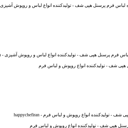
پرسنل هپی شف - تولیدکننده انواع لباس و روپوش آشپزی - happychefiran
لیدکننده انواع روپوش و لباس فرم - happychefiran