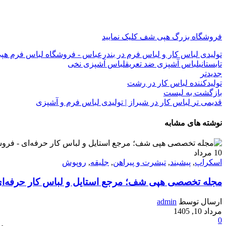
فروشگاه بزرگ هپی شف کلیک نمایید
تولیدی لباس کار و لباس فرم در بندرعباس - فروشگاه لباس فرم هپی ش
تابستانی
لباس آشپزی ضد تعریق
لباس آشپزی نخی
جدیدتر
تولیدکننده لباس کار در رشت
بازگشت به لیست
قدیمی تر
لباس کار در شیراز | تولیدی لباس فرم و آشپزی
نوشته های مشابه
10
مرداد
اسکراپ
,
پیشبند
,
تیشرت و پیراهن
,
جلیقه
,
روپوش
مجله تخصصی هپی شف؛ مرجع استایل و لباس کار حرفه‌ا
ارسال توسط
admin
مرداد 10, 1405
0