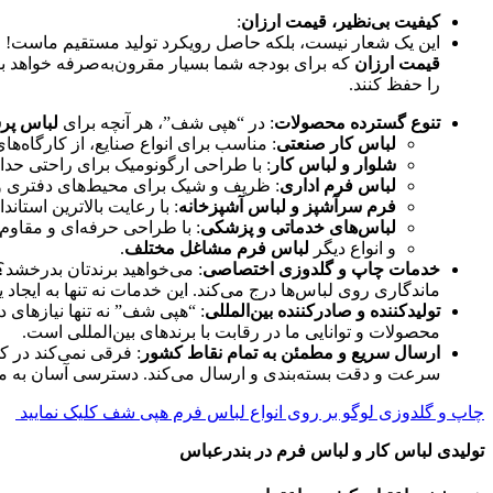
کیفیت بی‌نظیر، قیمت ارزان
:
این یک شعار نیست، بلکه حاصل رویکرد تولید مستقیم ماست! وق
قیمت ارزان
که برای بودجه شما بسیار مقرون‌به‌صرفه خواهد بود
را حفظ کنند.
تنوع گسترده محصولات
: در “هپی شف”، هر آنچه برای
لباس پر
لباس کار صنعتی
: مناسب برای انواع صنایع، از کارگاه‌ها
شلوار و لباس کار
: با طراحی ارگونومیک برای راحتی حد
لباس فرم اداری
: ظریف و شیک برای محیط‌های دفتری و
فرم سرآشپز و لباس آشپزخانه
: با رعایت بالاترین استا
لباس‌های خدماتی و پزشکی
: با طراحی حرفه‌ای و مقاوم.
و انواع دیگر
لباس فرم مشاغل مختلف
.
خدمات چاپ و گلدوزی اختصاصی
: می‌خواهید برندتان بدرخشد
ماندگاری روی لباس‌ها درج می‌کند. این خدمات نه تنها به ایجاد 
تولیدکننده و صادرکننده بین‌المللی
: “هپی شف” نه تنها نیازهای 
محصولات و توانایی ما در رقابت با برندهای بین‌المللی است.
ارسال سریع و مطمئن به تمام نقاط کشور
: فرقی نمی‌کند در 
سرعت و دقت بسته‌بندی و ارسال می‌کند. دسترسی آسان به مح
چاپ و گلدوزی لوگو بر روی انواع لباس فرم هپی شف کلیک نمایید
تولیدی لباس کار و لباس فرم در بندرعباس