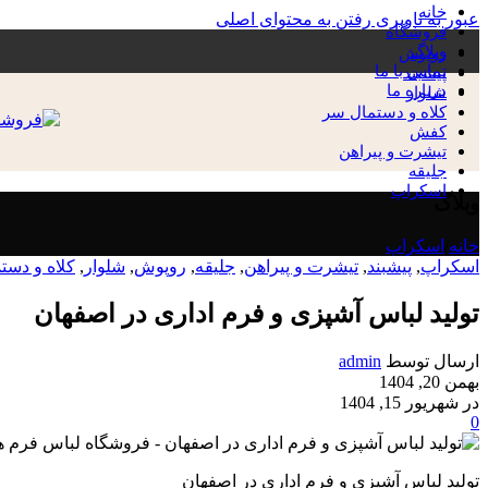
خانه
عبور به ناوبری
رفتن به محتوای اصلی
فروشگاه
وبلاگ
روپوش
تماس با ما
پیشبند
درباره ما
شلوار
کلاه و دستمال سر
کفش
تیشرت و پیراهن
جلیقه
اسکراپ
وبلاگ
خانه
/
اسکراپ
اسکراپ
,
پیشبند
,
تیشرت و پیراهن
,
جلیقه
,
روپوش
,
شلوار
,
کلاه و دست
تولید لباس آشپزی و فرم اداری در اصفهان
ارسال توسط
admin
بهمن 20, 1404
در شهریور 15, 1404
0
تولید لباس آشپزی و فرم اداری در اصفهان